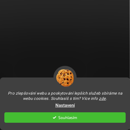
Fitami.sk
Fitami.hu
Pro zlepšování webu a poskytování lepších služeb sbíráme na
webu cookies. Souhlasíš s tím? Více info
zde
.
Nastavení
Copyright 2026
FITAMI.cz
. Všechna práva vyhrazena.
Upravit nastavení
cookies
Souhlasím
Vytvořil Shoptet