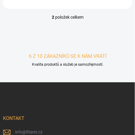
2
položek celkem
Ovládací prvky výpisu
6 Z 10 ZÁKAZNÍKŮ SE K NÁM VRÁTÍ
Kvalita produktů a služeb je samozřejmostí.
Zápatí
KONTAKT
info
@
fitami.cz