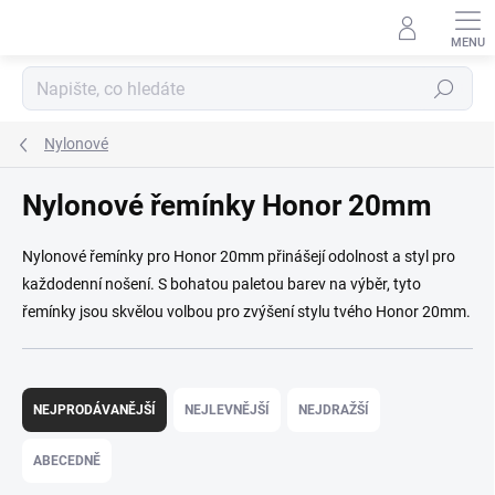
Přejít na obsah
Hledat
Nylonové
Nylonové řemínky Honor 20mm
Nylonové řemínky pro Honor 20mm přinášejí odolnost a styl pro
každodenní nošení. S bohatou paletou barev na výběr, tyto
řemínky jsou skvělou volbou pro zvýšení stylu tvého Honor 20mm.
Řazení produktů
NEJPRODÁVANĚJŠÍ
NEJLEVNĚJŠÍ
NEJDRAŽŠÍ
ABECEDNĚ