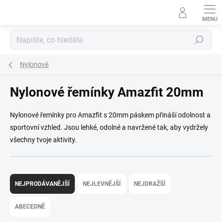
Přejít na obsah
Hledat
Nylonové
Nylonové řemínky Amazfit 20mm
Nylonové řemínky pro Amazfit s 20mm páskem přináší odolnost a
sportovní vzhled. Jsou lehké, odolné a navržené tak, aby vydržely
všechny tvoje aktivity.
Řazení produktů
NEJPRODÁVANĚJŠÍ
NEJLEVNĚJŠÍ
NEJDRAŽŠÍ
ABECEDNĚ