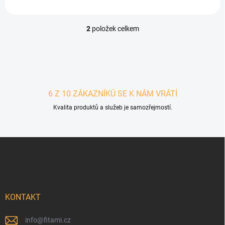
2
položek celkem
Ovládací prvky výpisu
6 Z 10 ZÁKAZNÍKŮ SE K NÁM VRÁTÍ
Kvalita produktů a služeb je samozřejmostí.
Zápatí
KONTAKT
info
@
fitami.cz