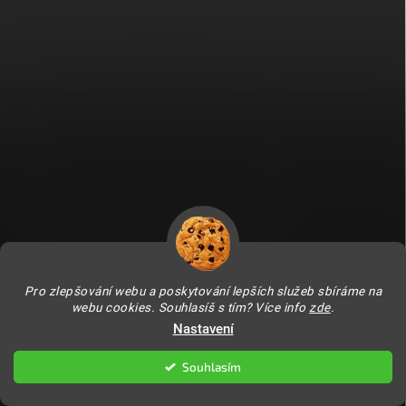
Fitami.sk
Fitami.hu
Pro zlepšování webu a poskytování lepších služeb sbíráme na
webu cookies. Souhlasíš s tím? Více info
zde
.
Nastavení
Copyright 2026
FITAMI.cz
. Všechna práva vyhrazena.
Upravit nastavení
cookies
Souhlasím
Vytvořil Shoptet